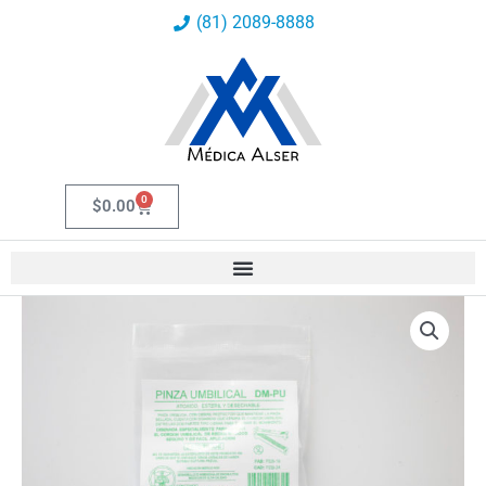
Ir
(81) 2089-8888
al
contenido
0
Carrito
$
0.00