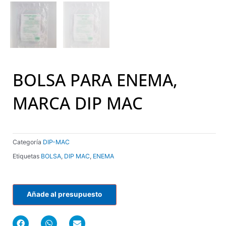
BOLSA PARA ENEMA,
MARCA DIP MAC
Categoría
DIP-MAC
Etiquetas
BOLSA
,
DIP MAC
,
ENEMA
Añade al presupuesto
F
W
E