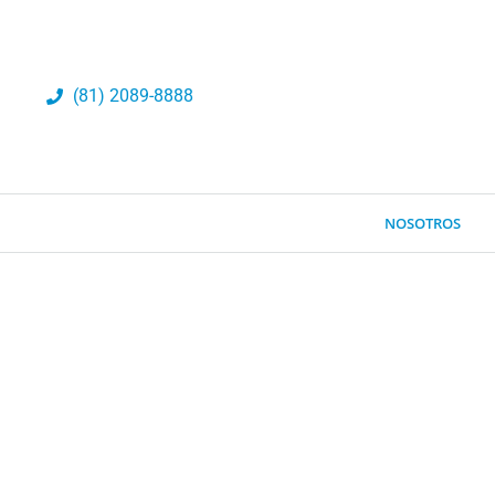
Ir
al
contenido
(81) 2089-8888
NOSOTROS