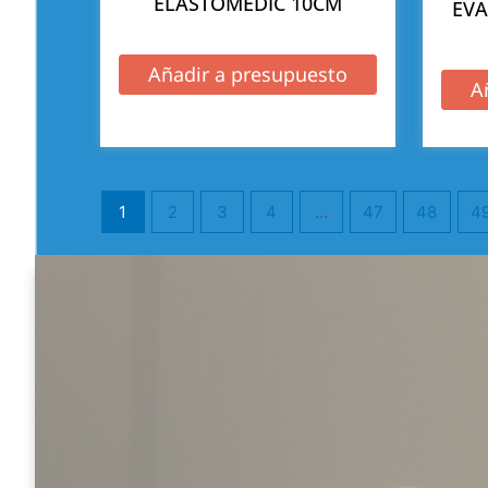
ELASTOMEDIC 10CM
EVA
Añadir a presupuesto
A
1
2
3
4
…
47
48
4