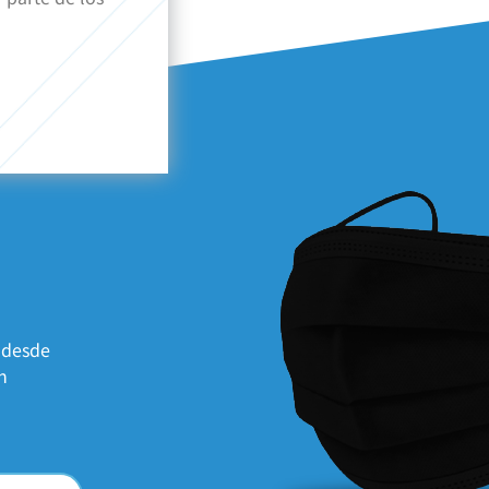
 desde
n