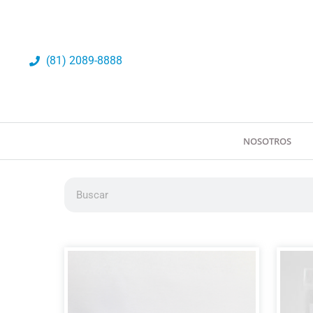
Ir
al
contenido
(81) 2089-8888
NOSOTROS
Buscar