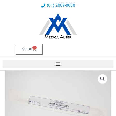
Ir
(81) 2089-8888
al
contenido
0
Carrito
$
0.00