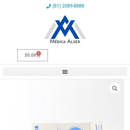
Ir
(81) 2089-8888
al
contenido
0
Carrito
$
0.00