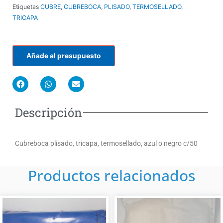
Etiquetas
CUBRE
,
CUBREBOCA
,
PLISADO
,
TERMOSELLADO
,
TRICAPA
Añade al presupuesto
F
W
E
a
h
n
c
a
v
e
t
e
Descripción
b
s
l
o
a
o
o
p
p
k
p
e
Cubreboca plisado, tricapa, termosellado, azul o negro c/50
Productos relacionados