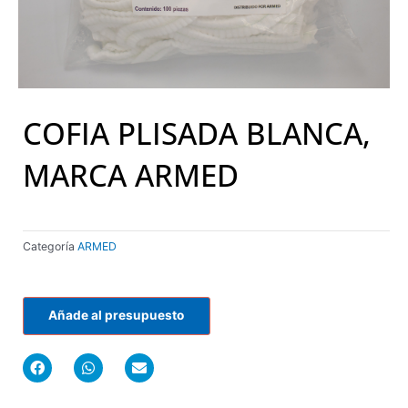
COFIA PLISADA BLANCA,
MARCA ARMED
Categoría
ARMED
Añade al presupuesto
F
W
E
a
h
n
c
a
v
e
t
e