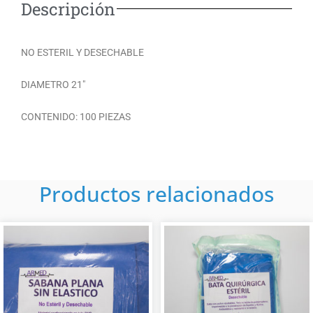
Descripción
b
s
l
o
a
o
o
p
p
k
p
e
NO ESTERIL Y DESECHABLE
DIAMETRO 21″
CONTENIDO: 100 PIEZAS
Productos relacionados