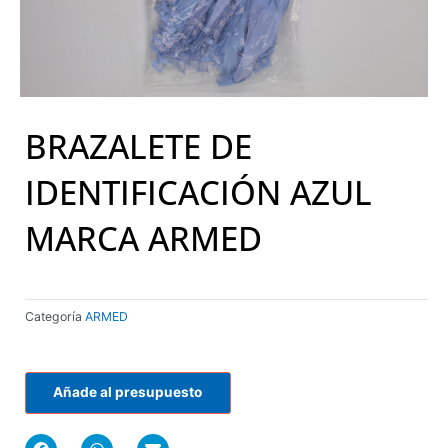
BRAZALETE DE
IDENTIFICACIÓN AZUL
MARCA ARMED
Categoría
ARMED
Añade al presupuesto
F
W
E