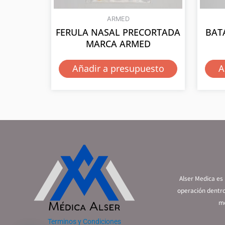
ARMED
FERULA NASAL PRECORTADA
BAT
MARCA ARMED
Añadir a presupuesto
A
Alser Medica es
operación dentro
mé
Terminos y Condiciones