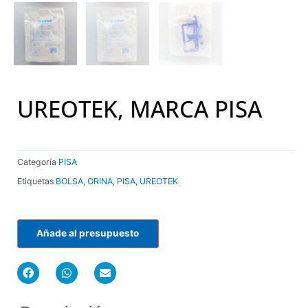
UREOTEK, MARCA PISA
Categoría
PISA
Etiquetas
BOLSA
,
ORINA
,
PISA
,
UREOTEK
Añade al presupuesto
F
W
E
a
h
n
c
a
v
e
t
e