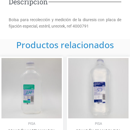
Descripción
b
s
l
o
a
o
o
p
p
k
p
e
Bolsa para recolección y medición de la diuresis con placa de
fijación especial, estéril, ureotek, ref 4000791
Productos relacionados
PISA
PISA