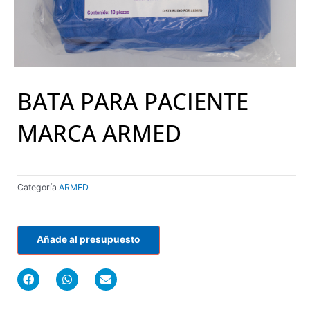
BATA PARA PACIENTE
MARCA ARMED
Categoría
ARMED
Añade al presupuesto
F
W
E
a
h
n
c
a
v
e
t
e