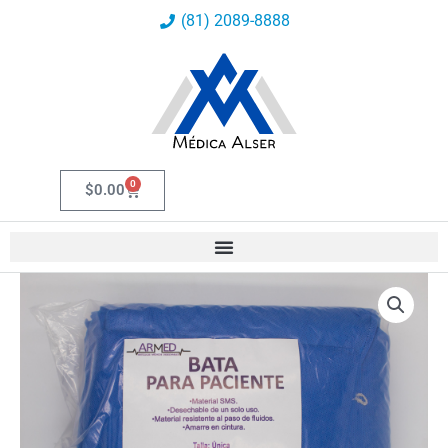
Ir
(81) 2089-8888
al
contenido
0
Carrito
$
0.00