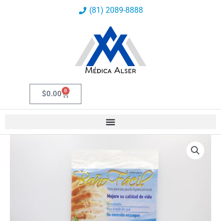
Ir
(81) 2089-8888
al
contenido
0
Carrito
$
0.00