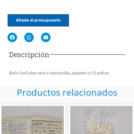
Añade al presupuesto
F
W
E
a
h
n
c
a
v
e
t
e
Descripción
b
s
l
o
a
o
o
p
p
k
p
e
Baño fácil aloe vera o manzanilla, paquete c/10 paños.
Productos relacionados