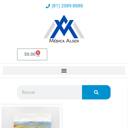
Ir
(81) 2089-8888
al
contenido
0
Carrito
$
0.00
Buscar