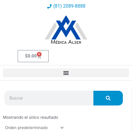
Ir
(81) 2089-8888
al
contenido
0
Carrito
$
0.00
B
u
s
c
Mostrando el único resultado
a
r