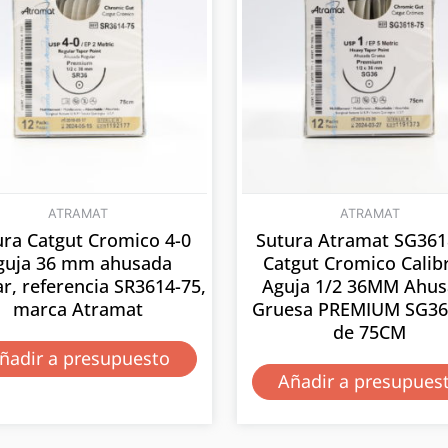
ATRAMAT
ATRAMAT
ura Catgut Cromico 4-0
Sutura Atramat SG361
guja 36 mm ahusada
Catgut Cromico Calib
ar, referencia SR3614-75,
Aguja 1/2 36MM Ahu
marca Atramat
Gruesa PREMIUM SG36 
de 75CM
ñadir a presupuesto
Añadir a presupues