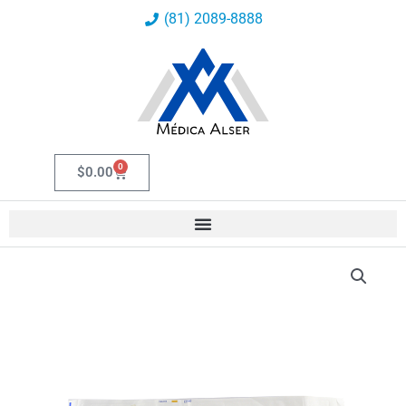
Ir
(81) 2089-8888
al
contenido
0
Carrito
$
0.00