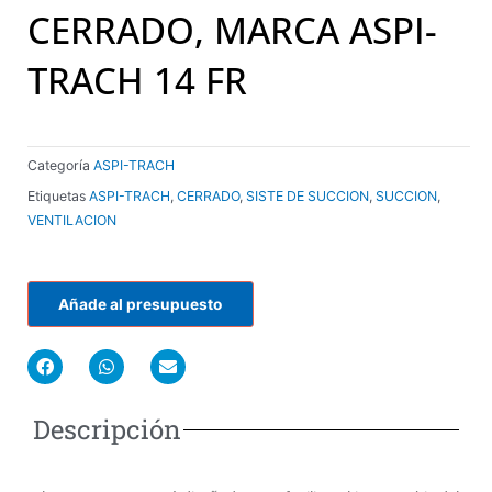
CERRADO, MARCA ASPI-
TRACH 14 FR
Categoría
ASPI-TRACH
Etiquetas
ASPI-TRACH
,
CERRADO
,
SISTE DE SUCCION
,
SUCCION
,
VENTILACION
Añade al presupuesto
F
W
E
a
h
n
c
a
v
e
t
e
Descripción
b
s
l
o
a
o
o
p
p
k
p
e