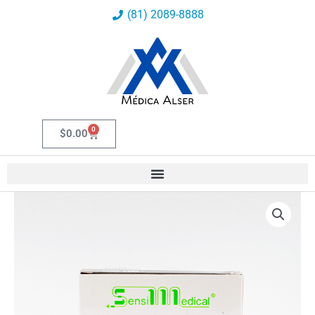
Ir
(81) 2089-8888
al
contenido
0
Carrito
$
0.00