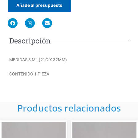
Añade al presupuesto
F
W
E
a
h
n
c
a
v
e
t
e
Descripción
b
s
l
o
a
o
o
p
p
k
p
e
MEDIDAS 3 ML (21G X 32MM)
CONTENIDO 1 PIEZA
Productos relacionados