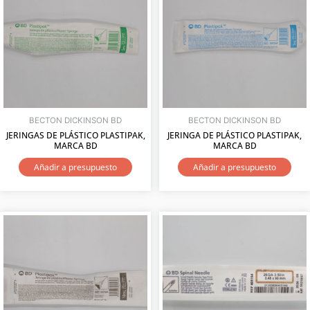
BECTON DICKINSON BD
BECTON DICKINSON BD
JERINGAS DE PLÁSTICO PLASTIPAK,
JERINGA DE PLÁSTICO PLASTIPAK,
MARCA BD
MARCA BD
Añadir a presupuesto
Añadir a presupuesto