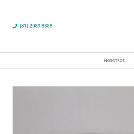
Ir
al
contenido
(81) 2089-8888
NOSOTROS