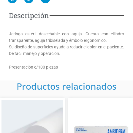
a
h
n
c
a
v
e
t
e
Descripción
b
s
l
o
a
o
o
p
p
k
p
e
Jeringa estéril desechable con aguja. Cuenta con cilindro
transparente, aguja tribiselada y émbolo ergonómico.
Su diseño de superficies ayuda a reducir el dolor en el paciente.
De fácil manejo y operación.
Presentación c/100 piezas
Productos relacionados