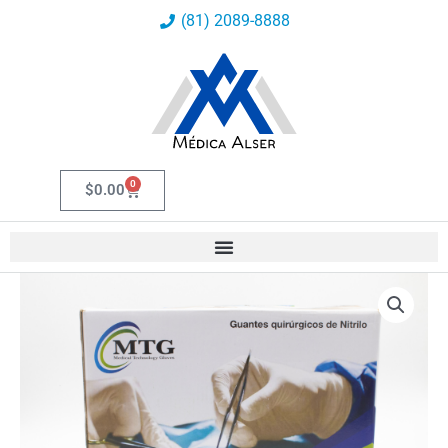
Ir
(81) 2089-8888
al
contenido
0
Carrito
$
0.00