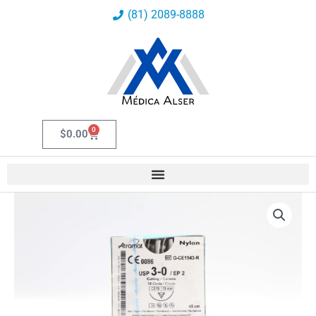
Ir
(81) 2089-8888
al
contenido
0
Carrito
$
0.00