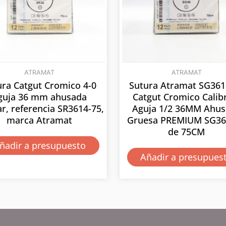
ATRAMAT
ATRAMAT
ura Catgut Cromico 4-0
Sutura Atramat SG361
guja 36 mm ahusada
Catgut Cromico Calib
ar, referencia SR3614-75,
Aguja 1/2 36MM Ahu
marca Atramat
Gruesa PREMIUM SG36 
de 75CM
ñadir a presupuesto
Añadir a presupues