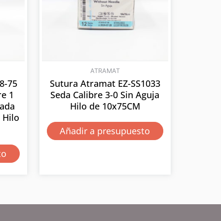
ATRAMAT
8-75
Sutura Atramat EZ-SS1033
re 1
Seda Calibre 3-0 Sin Aguja
sada
Hilo de 10x75CM
Hilo
Añadir a presupuesto
to