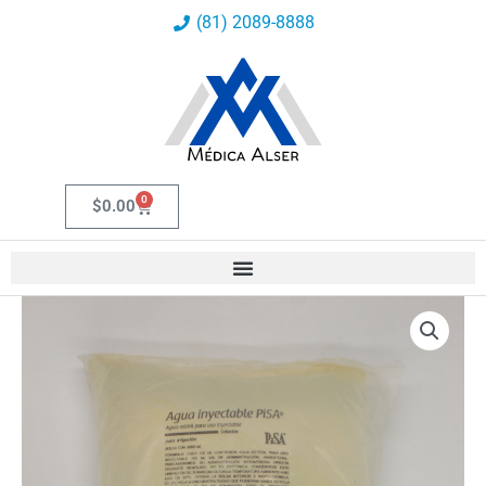
Ir
(81) 2089-8888
al
contenido
0
Carrito
$
0.00