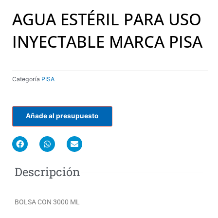
AGUA ESTÉRIL PARA USO
INYECTABLE MARCA PISA
Categoría
PISA
Añade al presupuesto
F
W
E
a
h
n
c
a
v
e
t
e
Descripción
b
s
l
o
a
o
o
p
p
k
p
e
BOLSA CON 3000 ML