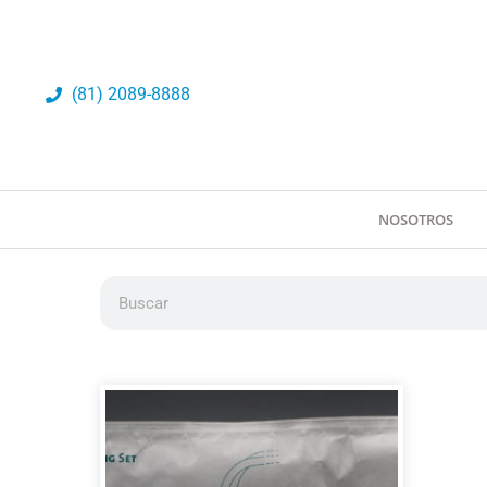
Ir
al
contenido
(81) 2089-8888
NOSOTROS
Buscar