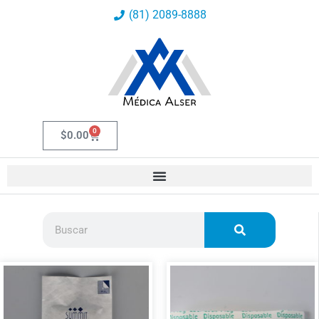
Ir
(81) 2089-8888
al
contenido
0
Carrito
$
0.00
Buscar