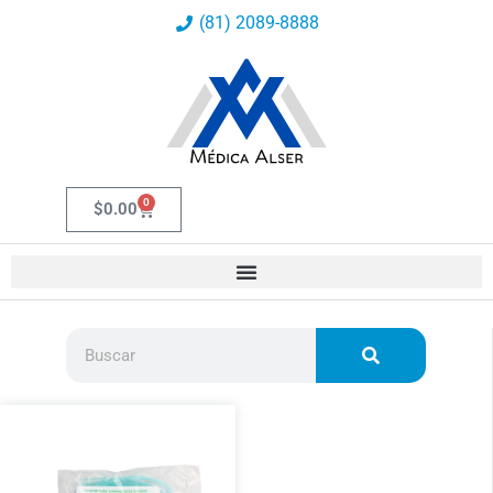
Ir
(81) 2089-8888
al
contenido
0
Carrito
$
0.00
Buscar