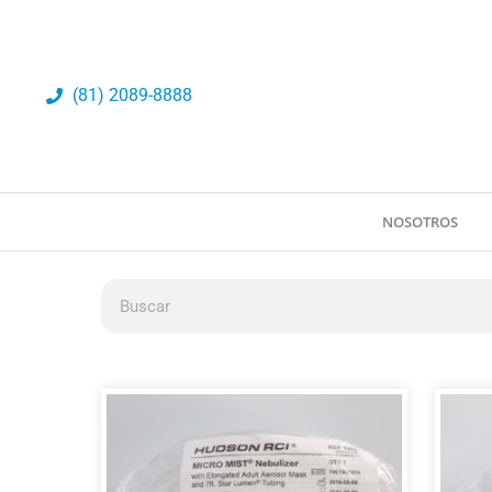
Ir
al
contenido
(81) 2089-8888
NOSOTROS
Buscar