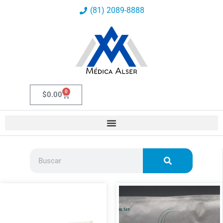
Ir
(81) 2089-8888
al
contenido
0
Carrito
$
0.00
Buscar