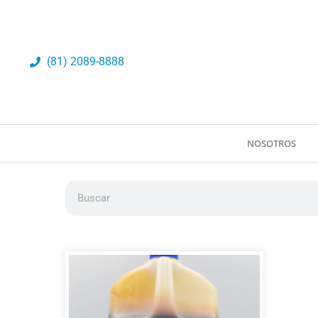
Ir
al
contenido
(81) 2089-8888
NOSOTROS
Buscar