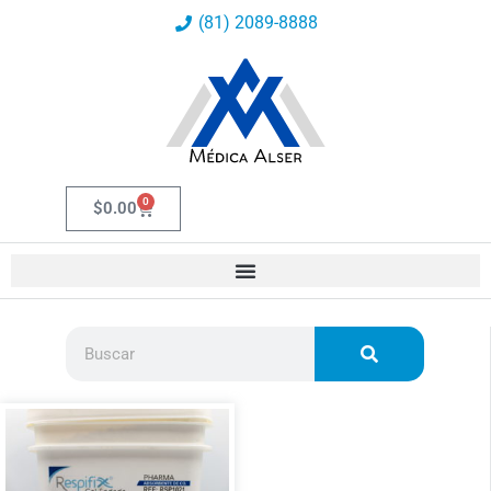
Ir
(81) 2089-8888
al
contenido
0
Carrito
$
0.00
Buscar