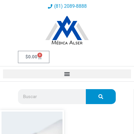
Ir
(81) 2089-8888
al
contenido
0
Carrito
$
0.00
Buscar