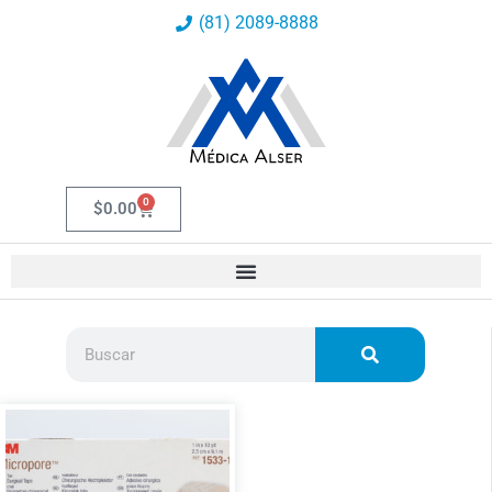
Ir
(81) 2089-8888
al
contenido
0
Carrito
$
0.00
Buscar