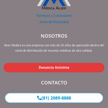
Terminos y Condiciones
Aviso de Privacidad
NOSOTROS
Alser Medica es una empresa con más de 20 años de operación dentro del
ramo de distribución de insumos médicos de alta calidad.
Denuncia Anónima
CONTACTO
(81) 2089-8888